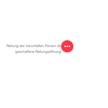
Rettung der Verunfallten Person über die 
geschaffene Rettungsöffnung.
Nach dem der Zugang gesichert war, 
konnten die Kameraden die verunfallte 
Person über ein Spineboard 
Achsengerecht über die geschaffene 
Öffnung retten. ✅ 
Die zweite Person wurde durch eine 
kleine Seitenöffnung aus dem 