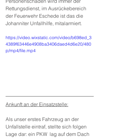
Personenschäden wird immer der 
Rettungsdienst, im Ausrückebereich 
der Feuerwehr Eschede ist das die 
Johanniter Unfallhilfe, mitalarmiert.
https://video.wixstatic.com/video/b698ed_3
4389f63446e4908ba3406daed4d6e20/480
p/mp4/file.mp4
Ankunft an der Einsatzstelle:
Als unser erstes Fahrzeug an der 
Unfallstelle eintraf, stellte sich folgen 
Lage dar: ein PKW  lag auf dem Dach 