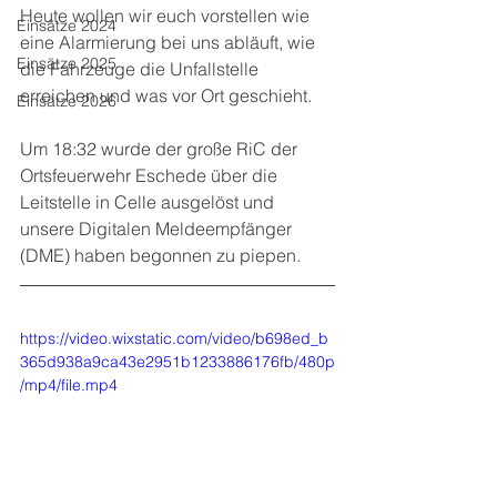
Heute wollen wir euch vorstellen wie 
Einsätze 2024
eine Alarmierung bei uns abläuft, wie 
Einsätze 2025
die Fahrzeuge die Unfallstelle 
erreichen und was vor Ort geschieht. 
Einsätze 2026
Um 18:32 wurde der große RiC der 
Ortsfeuerwehr Eschede über die 
Leitstelle in Celle ausgelöst und 
unsere Digitalen Meldeempfänger 
(DME) haben begonnen zu piepen.  
https://video.wixstatic.com/video/b698ed_b
365d938a9ca43e2951b1233886176fb/480p
/mp4/file.mp4