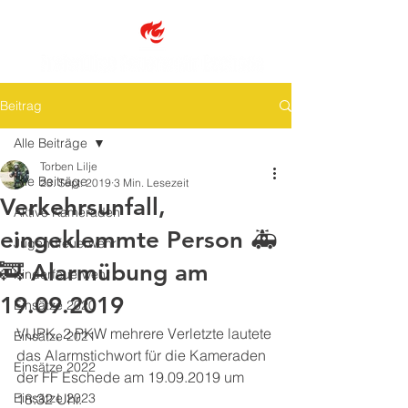
Beitrag
Alle Beiträge
Torben Lilje
Alle Beiträge
23. Sept. 2019
3 Min. Lesezeit
Verkehrsunfall,
Aktive Kameraden
eingeklemmte Person 🚑
Jugendfeuerwehr
🚒 Alarmübung am
Kinderfeuerwehr
19.09.2019
Einsätze 2020
VUPK, 2 PKW mehrere Verletzte lautete 
Einsätze 2021
das Alarmstichwort für die Kameraden 
Einsätze 2022
der FF Eschede am 19.09.2019 um 
Einsätze 2023
18:32 Uhr. 