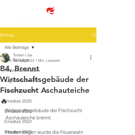
Beitrag
Alle Beiträge
Torben Lilje
Alle Beiträge
16. Juli 2022
1 Min. Lesezeit
B4, Brennt
Aktive Kameraden
Wirtschaftsgebäude der
Jugendfeuerwehr
Fischzucht Aschauteiche
Kinderfeuerwehr
🔥
Einsätze 2020
Wirtschaftsgebäude der Fischzucht 
Einsätze 2021
Aschauteiche brennt. 
Einsätze 2022
Einsätze 2023
Heute morgen wurde die Feuerwehr 