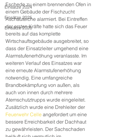
Eschede zu einem brennenden Ofen in 
Einsätze 2024
einem Gebäude der Fischzucht 
Einsätze 2025
Aschauteiche alarmiert. Bei Eintreffen 
der ersten Kräfte hatte sich das Feuer 
Einsätze 2026
bereits auf das komplette 
Wirtschauftsgebäude ausgebreitet, so 
dass der Einsatzleiter umgehend eine 
Alarmstufenerhöhung veranlasste. Im 
weiteren Verlauf des Einsatzes war 
eine erneute Alarmstufenerhöhung 
notwendig. Eine umfangreiche 
Brandbekämpfung von außen, als 
auch von innen durch mehrere 
Atemschutztrupps wurde eingeleitet. 
Zusätzlich wurde eine Drehleiter der 
Feuerwehr Celle
 angefordert um eine 
bessere Erreichbarkeit der Dachhaut 
zu gewährleisten. Der Sachschaden 
beläuft sich vermutlich im 