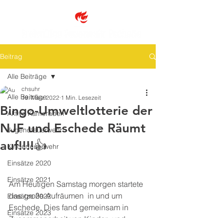
Beitrag
Alle Beiträge
chsuhr
Alle Beiträge
19. März 2022
1 Min. Lesezeit
Bingo-Umweltlotterie der
Aktive Kameraden
NJF und Eschede Räumt
Jugendfeuerwehr
auf!!!!👍
Kinderfeuerwehr
Einsätze 2020
Einsätze 2021
Am Heutigen Samstag morgen startete 
das große Aufräumen  in und um 
Einsätze 2022
Eschede. Dies fand gemeinsam in 
Einsätze 2023