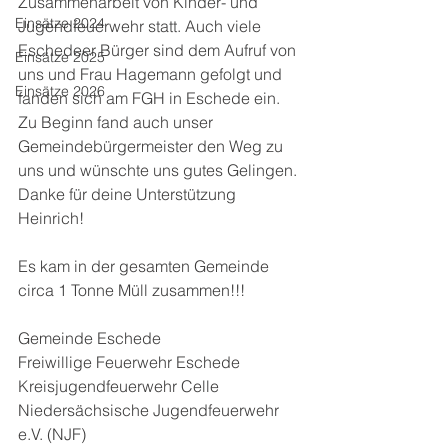
Zusammenarbeit von Kinder- und 
Einsätze 2024
Jugendfeuerwehr statt. Auch viele 
Eschedeer Bürger sind dem Aufruf von 
Einsätze 2025
uns und Frau Hagemann gefolgt und 
Einsätze 2026
fanden sich am FGH in Eschede ein. 
Zu Beginn fand auch unser 
Gemeindebürgermeister den Weg zu 
uns und wünschte uns gutes Gelingen. 
Danke für deine Unterstützung 
Heinrich! 
Es kam in der gesamten Gemeinde 
circa 1 Tonne Müll zusammen!!!
Gemeinde Eschede 
Freiwillige Feuerwehr Eschede 
Kreisjugendfeuerwehr Celle 
Niedersächsische Jugendfeuerwehr 
e.V. (NJF) 