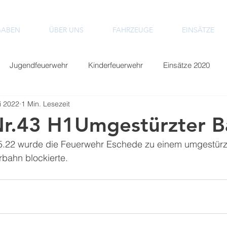
GABEN
ÜBER UNS
FAHRZEUGE
EINSÄTZE
Jugendfeuerwehr
Kinderfeuerwehr
Einsätze 2020
i 2022
1 Min. Lesezeit
Einsätze 2024
Einsätze 2025
Einsätze 2026
 Nr.43 H1Umgestürzter 
.22 wurde die Feuerwehr Eschede zu einem umgestür
rbahn blockierte. 