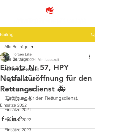
Beitrag
Alle Beiträge
Torben Lilje
Alle Beiträge
29. Juli 2022
1 Min. Lesezeit
Einsatz Nr 57, HPY
Aktive Kameraden
Notfalltüröffnung für den
Jugendfeuerwehr
Rettungsdienst 🚑
Kinderfeuerwehr
Türöffnung für den Rettungsdienst.
Einsätze 2020
Einsätze 2022
Einsätze 2021
Einsätze 2022
Einsätze 2023