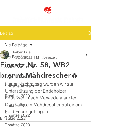
Beitrag
Alle Beiträge
Torben Lilje
Alle Beiträge
4. Aug. 2022
1 Min. Lesezeit
Einsatz Nr. 58, WB2
Aktive Kameraden
brennt Mähdrescher🔥
Jugendfeuerwehr
Heute Nachmittag wurden wir zur 
Kinderfeuerwehr
Unterstützung der Endeholzer 
Einsätze 2020
Feuerwehr nach Marwede alarmiert. 
Dort hatte ein Mähdrescher auf einem 
Einsätze 2021
Feld Feuer gefangen.
Einsätze 2022
Einsätze 2022
Einsätze 2023