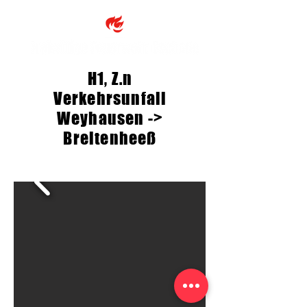
H1, Z.n
Verkehrsunfall
Weyhausen ->
Breitenheeß