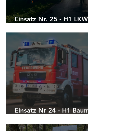
Einsatz Nr. 25 - H1 LKW
im Graben ⚙️
Einsatz Nr 24 - H1 Baum
auf Fahrbahn