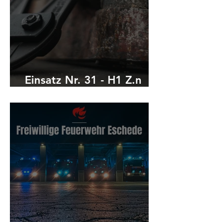
Einsatz Nr. 31 - H1 Z.n
Verkehrsunfall ⚙️