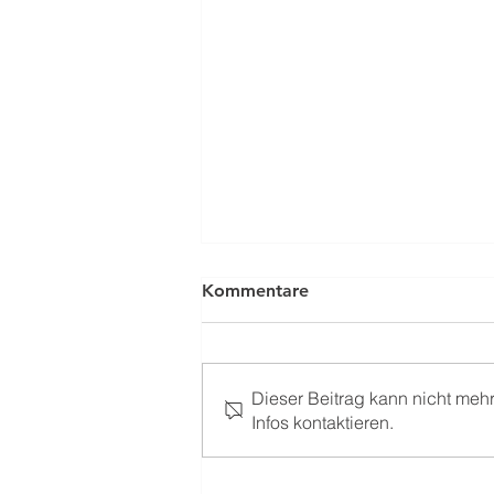
Kommentare
Dieser Beitrag kann nicht meh
Infos kontaktieren.
Einsatz Nr. 33 - HPY ⚙️