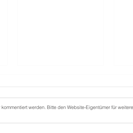
r kommentiert werden. Bitte den Website-Eigentümer für weiter
Einsatz Nr. 32- VUPK - PKW
Eins
brennt ⚙️
Verk