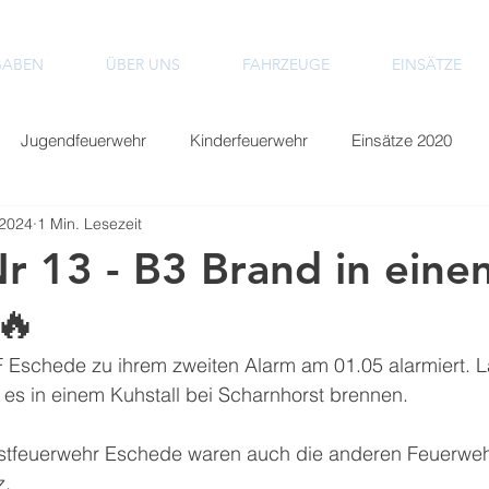
GABEN
ÜBER UNS
FAHRZEUGE
EINSÄTZE
Jugendfeuerwehr
Kinderfeuerwehr
Einsätze 2020
 2024
1 Min. Lesezeit
Einsätze 2024
Einsätze 2025
Einsätze 2026
Nr 13 - B3 Brand in eine
🔥
F Eschede zu ihrem zweiten Alarm am 01.05 alarmiert. L
 es in einem Kuhstall bei Scharnhorst brennen.
rstfeuerwehr Eschede waren auch die anderen Feuerweh
. 