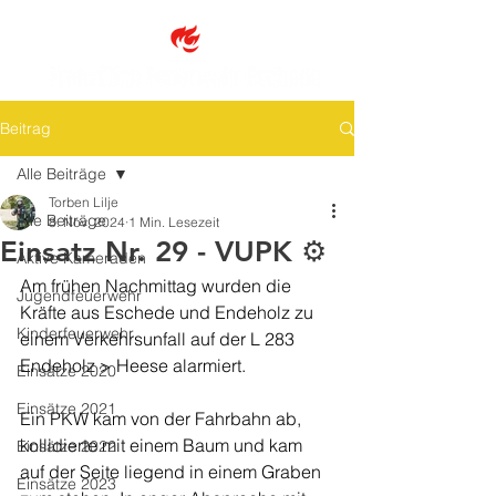
Beitrag
Alle Beiträge
Torben Lilje
Alle Beiträge
8. Nov. 2024
1 Min. Lesezeit
Einsatz Nr. 29 - VUPK ⚙️
Aktive Kameraden
Am frühen Nachmittag wurden die 
Jugendfeuerwehr
Kräfte aus Eschede und Endeholz zu 
Kinderfeuerwehr
einem Verkehrsunfall auf der L 283 
Endeholz > Heese alarmiert. 
Einsätze 2020
Einsätze 2021
Ein PKW kam von der Fahrbahn ab, 
kollidierte mit einem Baum und kam 
Einsätze 2022
auf der Seite liegend in einem Graben 
Einsätze 2023