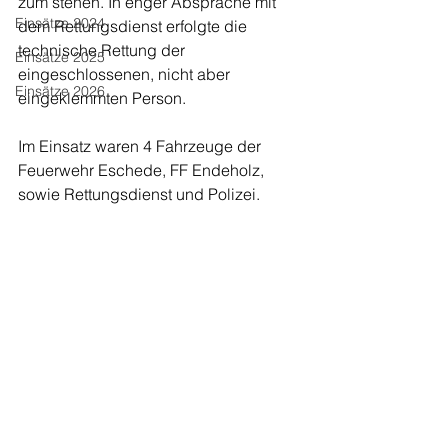
zum stehen. In enger Absprache mit 
Einsätze 2024
dem Rettungsdienst erfolgte die 
technische Rettung der 
Einsätze 2025
eingeschlossenen, nicht aber 
Einsätze 2026
eingeklemmten Person. 
Im Einsatz waren 4 Fahrzeuge der 
Feuerwehr Eschede, FF Endeholz, 
sowie Rettungsdienst und Polizei.