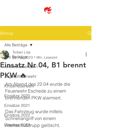
Beitrag
Alle Beiträge
Torben Lilje
Alle Beiträge
22. Apr. 2023
1 Min. Lesezeit
Einsatz Nr 04, B1 brennt
Aktive Kameraden
PKW 🔥
Jugendfeuerwehr
Am Abend des 22.04 wurde die 
Kinderfeuerwehr
Feuerwehr Eschede zu einem 
Einsätze 2020
brennenden PKW alarmiert. 
Einsätze 2021
Das Fahrzeug wurde mittels 
Einsätze 2022
Schnellangriff von einem 
Einsätze 2023
Atemschutztrupp gelöscht. 