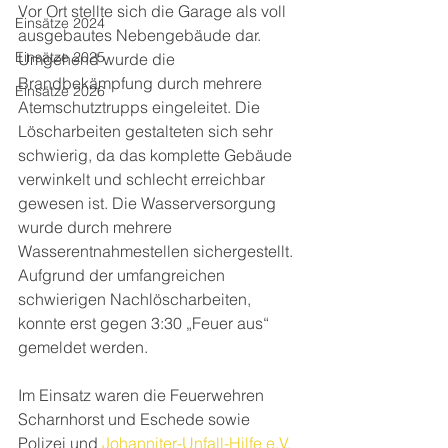
Vor Ort stellte sich die Garage als voll 
Einsätze 2024
ausgebautes Nebengebäude dar. 
Einsätze 2025
Umgehend wurde die 
Brandbekämpfung durch mehrere 
Einsätze 2026
Atemschutztrupps eingeleitet. Die 
Löscharbeiten gestalteten sich sehr 
schwierig, da das komplette Gebäude 
verwinkelt und schlecht erreichbar 
gewesen ist. Die Wasserversorgung 
wurde durch mehrere 
Wasserentnahmestellen sichergestellt. 
Aufgrund der umfangreichen 
schwierigen Nachlöscharbeiten, 
konnte erst gegen 3:30 „Feuer aus“ 
gemeldet werden. 
Im Einsatz waren die Feuerwehren 
Scharnhorst und Eschede sowie 
Polizei und 
Johanniter-Unfall-Hilfe e.V. 