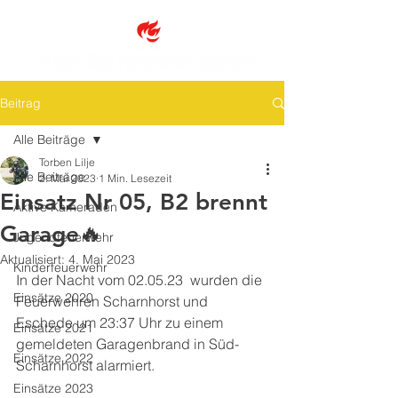
Beitrag
Alle Beiträge
Torben Lilje
Alle Beiträge
2. Mai 2023
1 Min. Lesezeit
Einsatz Nr 05, B2 brennt
Aktive Kameraden
Garage🔥
Jugendfeuerwehr
Aktualisiert:
4. Mai 2023
Kinderfeuerwehr
In der Nacht vom 02.05.23  wurden die 
Einsätze 2020
Feuerwehren Scharnhorst und 
Eschede um 23:37 Uhr zu einem 
Einsätze 2021
gemeldeten Garagenbrand in Süd-
Einsätze 2022
Scharnhorst alarmiert. 
Einsätze 2023