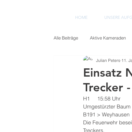
HOME
UNSERE AUF
Alle Beiträge
Aktive Kameraden
Julian Peters
11. J
Einsätze 2022
Einsätze 2023
Einsatz N
Trecker 
H1     15:58 Uhr 
Umgestürzter Baum n
B191 > Weyhausen
Die Feuerwehr besei
Treckers. 