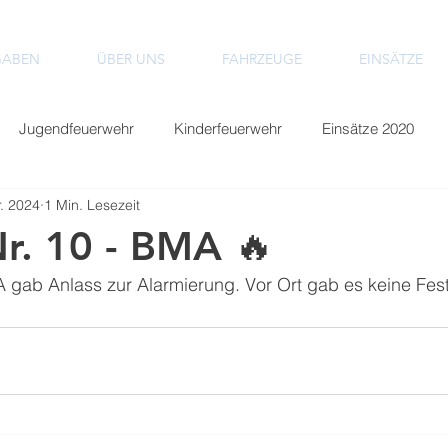
GABEN
ÜBER UNS
FAHRZEUGE
EINSÄTZE
Jugendfeuerwehr
Kinderfeuerwehr
Einsätze 2020
r. 2024
1 Min. Lesezeit
Einsätze 2024
Einsätze 2025
Einsätze 2026
Nr. 10 - BMA 🔥
 gab Anlass zur Alarmierung. Vor Ort gab es keine Fest