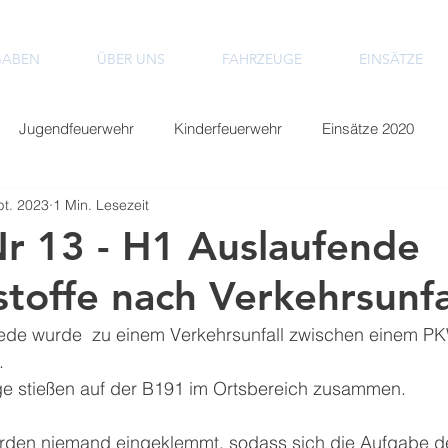
GABEN
ÜBER UNS
FAHRZEUGE
EINSÄTZE
Jugendfeuerwehr
Kinderfeuerwehr
Einsätze 2020
pt. 2023
1 Min. Lesezeit
Einsätze 2024
Einsätze 2025
Einsätze 2026
Nr 13 - H1 Auslaufende
stoffe nach Verkehrsunfa
ede wurde  zu einem Verkehrsunfall zwischen einem P
. 
e stießen auf der B191 im Ortsbereich zusammen. 
rden niemand eingeklemmt, sodass sich die Aufgabe d