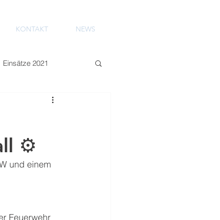
KONTAKT
NEWS
Einsätze 2021
ll ⚙️
KW und einem 
er Feuerwehr 