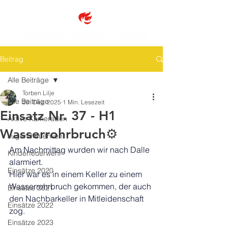
Beitrag
Alle Beiträge
Torben Lilje
Alle Beiträge
28. Dez. 2025
1 Min. Lesezeit
Einsatz Nr. 37 - H1
Aktive Kameraden
Wasserrohrbruch⚙️
Jugendfeuerwehr
Am Nachmittag wurden wir nach Dalle 
Kinderfeuerwehr
alarmiert. 
Einsätze 2020
Hier war es in einem Keller zu einem 
Wasserrohrbruch gekommen, der auch 
Einsätze 2021
den Nachbarkeller in Mitleidenschaft 
Einsätze 2022
zog.
Einsätze 2023