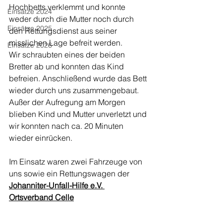
Hochbetts verklemmt und konnte 
Einsätze 2024
weder durch die Mutter noch durch 
Einsätze 2025
den Rettungsdienst aus seiner 
misslichen Lage befreit werden.
Einsätze 2026
Wir schraubten eines der beiden 
Bretter ab und konnten das Kind 
befreien. Anschließend wurde das Bett 
wieder durch uns zusammengebaut.
Außer der Aufregung am Morgen 
blieben Kind und Mutter unverletzt und 
wir konnten nach ca. 20 Minuten 
wieder einrücken.
Im Einsatz waren zwei Fahrzeuge von 
uns sowie ein Rettungswagen der 
Johanniter-Unfall-Hilfe e.V. 
Ortsverband Celle