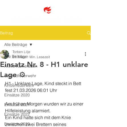
Beitrag
Alle Beiträge
Torben Lilje
Alle Beiträge
21. März
1 Min. Lesezeit
Einsatz Nr. 8 - H1 unklare
Aktive Kameraden
Lage ⚙️
Jugendfeuerwehr
H1 - Unklare Lage, Kind steckt in Bett 
Kinderfeuerwehr
fest 21.03.2026 06:01 Uhr
Einsätze 2020
Am frühen Morgen wurden wir zu einer 
Einsätze 2021
Hilfeleistung alarmiert.
Einsätze 2022
Ein Kind hatte sich mit dem Knie 
Einsätze 2023
zwischen zwei Brettern seines 