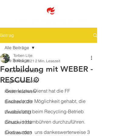
Beitrag
Alle Beiträge
Torben Lilje
Alle Beiträge
3. Nov. 2021
2 Min. Lesezeit
Fortbildung mit WEBER -
Aktive Kameraden
RESCUE!⚙️
Jugendfeuerwehr
Beim letzten Dienst hat die FF 
Kinderfeuerwehr
Eschede die Möglichkeit gehabt, die 
Einsätze 2020
Ausbildung beim Recycling-Betrieb 
Einsätze 2021
Struck in Hambühren durchzuführen. 
Einsätze 2022
Dort wurden  uns dankeswerterweise 3 
Einsätze 2023