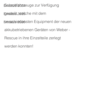
Schrottfahrzeuge zur Verfügung 
Einsätze 2024
gestellt, welche mit dem 
Einsätze 2025
verschiedensten Equipment der neuen 
Einsätze 2026
akkubetriebenen Geräten von Weber - 
Rescue in ihre Einzelteile zerlegt 
werden konnten!