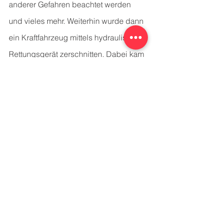
anderer Gefahren beachtet werden 
und vieles mehr. Weiterhin wurde dann 
ein Kraftfahrzeug mittels hydraulischen 
Rettungsgerät zerschnitten. Dabei kam 
auch das neuangeschafftes 
Equipment der FF Eschede zum 
Einsatz, was aus einem Glas - EX- 
Turbo und einem akkubetriebenen 
Spreizer besteht.