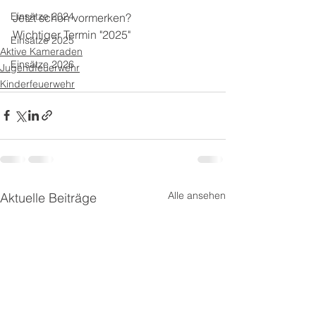
Einsätze 2024
Jetzt schon vormerken? 
Wichtiger Termin "2025"
Einsätze 2025
Aktive Kameraden
Einsätze 2026
Jugendfeuerwehr
Kinderfeuerwehr
Alle ansehen
Aktuelle Beiträge