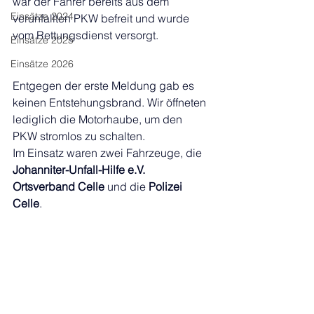
war der Fahrer bereits aus dem 
Einsätze 2024
verunfallten PKW befreit und wurde 
vom Rettungsdienst versorgt.
Einsätze 2025
Einsätze 2026
Entgegen der erste Meldung gab es 
keinen Entstehungsbrand. Wir öffneten 
lediglich die Motorhaube, um den 
PKW stromlos zu schalten.
Im Einsatz waren zwei Fahrzeuge, die 
Johanniter-Unfall-Hilfe e.V. 
Ortsverband Celle
 und die 
Polizei 
Celle
.