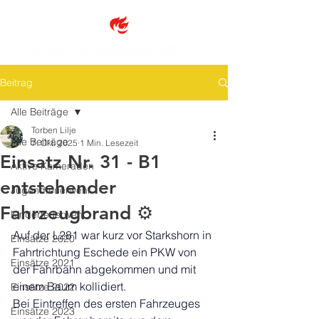
Beitrag
Alle Beiträge
Torben Lilje
Alle Beiträge
7. Okt. 2025
1 Min. Lesezeit
Einsatz Nr. 31 - B1
Aktive Kameraden
entstehender
Jugendfeuerwehr
Fahrzeugbrand ⚙️
Kinderfeuerwehr
Auf der L281 war kurz vor Starkshorn in 
Einsätze 2020
Fahrtrichtung Eschede ein PKW von 
Einsätze 2021
der Fahrbahn abgekommen und mit 
einem Baum kollidiert.
Einsätze 2022
Bei Eintreffen des ersten Fahrzeuges 
Einsätze 2023