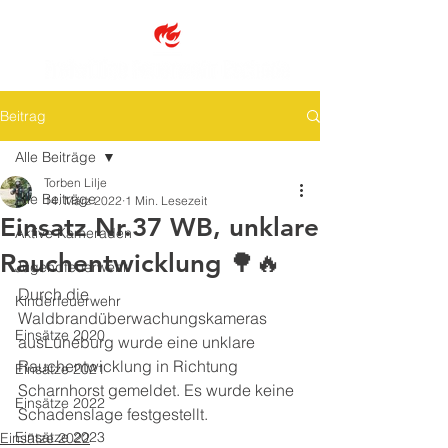
Beitrag
Alle Beiträge
Torben Lilje
Alle Beiträge
14. März 2022
1 Min. Lesezeit
Einsatz Nr.37 WB, unklare
Aktive Kameraden
Rauchentwicklung 🌳🔥
Jugendfeuerwehr
Durch die 
Kinderfeuerwehr
Waldbrandüberwachungskameras 
Einsätze 2020
ausLüneburg wurde eine unklare 
Rauchentwicklung in Richtung 
Einsätze 2021
Scharnhorst gemeldet. Es wurde keine 
Einsätze 2022
Schadenslage festgestellt.
Einsätze 2023
Einsätze 2022