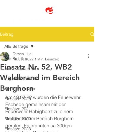
Beitrag
Alle Beiträge
Torben Lilje
Alle Beiträge
19. Juli 2022
1 Min. Lesezeit
Einsatz Nr. 52, WB2
Aktive Kameraden
Waldbrand im Bereich
Jugendfeuerwehr
Burghorn
Kinderfeuerwehr
Am 19.07.22 wurden die Feuerwehr 
Einsätze 2020
Eschede gemeinsam mit der 
Einsätze 2021
Feuerwehr Habighorst zu einem 
Waldbrand im Bereich Burghorn 
Einsätze 2022
gerufen. Es brannten ca 300qm 
Einsätze 2023