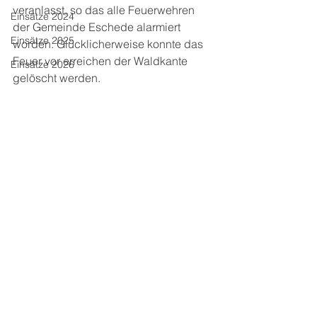
veranlasst, so das alle Feuerwehren 
Einsätze 2024
der Gemeinde Eschede alarmiert 
Einsätze 2025
worden. Glücklicherweise konnte das 
Feuer vor erreichen der Waldkante 
Einsätze 2026
gelöscht werden.