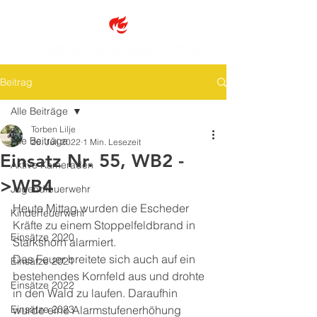
Beitrag
Alle Beiträge
Torben Lilje
Alle Beiträge
26. Juli 2022
1 Min. Lesezeit
Einsatz Nr. 55, WB2 -
Aktive Kameraden
>WB4
Jugendfeuerwehr
Heute Mittag wurden die Escheder 
Kinderfeuerwehr
Kräfte zu einem Stoppelfeldbrand in 
Einsätze 2020
Starkshorn alarmiert.
Das Feuer breitete sich auch auf ein 
Einsätze 2021
bestehendes Kornfeld aus und drohte 
Einsätze 2022
in den Wald zu laufen. Daraufhin 
Einsätze 2023
wurde eine Alarmstufenerhöhung 