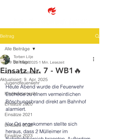
Beitrag
Alle Beiträge
Torben Lilje
Alle Beiträge
28. März 2025
1 Min. Lesezeit
Einsatz Nr. 7 - WB1🔥
Aktive Kameraden
Aktualisiert:
9. Apr. 2025
Jugendfeuerwehr
Heute Abend wurde die Feuerwehr 
Kinderfeuerwehr
Eschede zu einem vermeintlichen 
Böschungsbrand direkt am Bahnhof 
Einsätze 2020
alarmiert.
Einsätze 2021
Vor Ort angekommen stellte sich 
Einsätze 2022
heraus, dass 2 Mülleimer im 
Einsätze 2023
Bahnhofsbereich brannten. Außerdem 