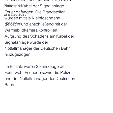
hatte ein Kabel der Signalanlage 
Einsätze 2024
Feuer gefangen. Die Brandstellen 
Einsätze 2025
wurden mittels Kleinlöschgerät 
Einsätze 2026
gelöscht und anschließend mit der 
Wärmebildkamera kontrolliert.
Aufgrund des Schadens am Kabel der 
Signalanlage wurde der 
Notfallmanager der Deutschen Bahn 
hinzugezogen.
Im Einsatz waren 3 Fahrzeuge der 
Feuerwehr Eschede sowie die Polizei 
und der Notfallmanager der Deutschen 
Bahn.